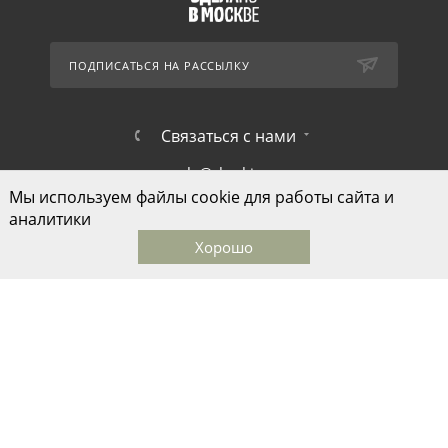
ПОДПИСАТЬСЯ НА РАССЫЛКУ
Связаться с нами
sale@skazkina.com
Мы используем файлы cookie для работы сайта и
1-й Монетчиковский переулок д.8
аналитики
Хорошо
Главная
Каталог
Корзина
Избранные
Кабинет
© ООО "Дом моды Ольги Сказкиной", 2026
Быстро с 1С-Битрикс