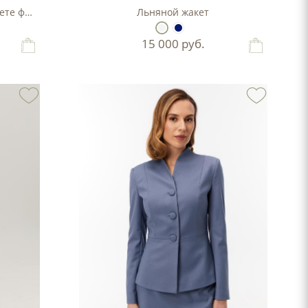
войка с баской в цвете фисташка
Льняной жакет
15 000
руб.