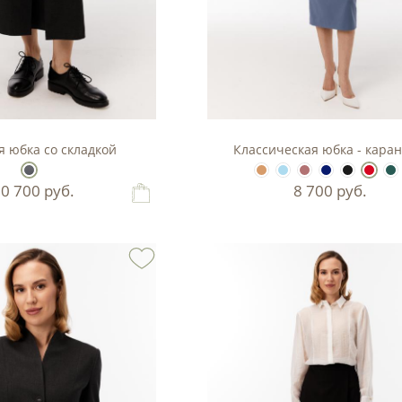
 юбка со складкой
Классическая юбка - кара
10 700
руб.
8 700
руб.