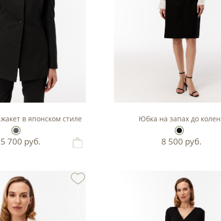
жакет в японском стиле
Юбка на запах до колен
15 700
руб.
8 500
руб.