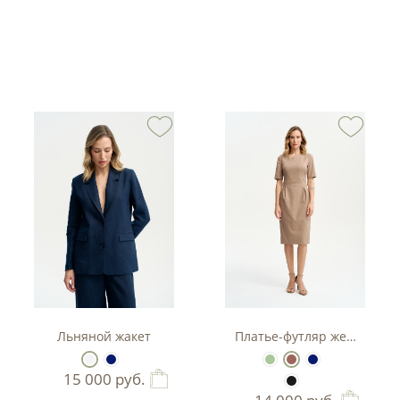
тюм-двойка с баской.
Льняной жакет
Платье-футляр женское
15 000
руб.