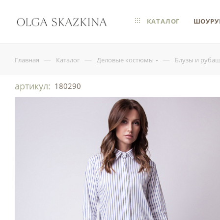
КАТАЛОГ
ШОУРУ
—
—
—
Главная
Каталог
Деловые костюмы
Блузы и руба
артикул:
180290