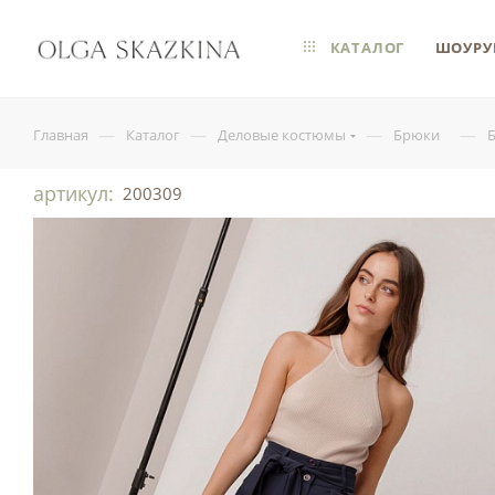
КАТАЛОГ
ШОУРУ
—
—
—
—
Главная
Каталог
Деловые костюмы
Брюки
артикул:
200309