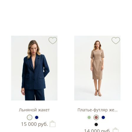
тюм-двойка с баской.
Льняной жакет
Платье-футляр женское
15 000
руб.
14 000
руб.