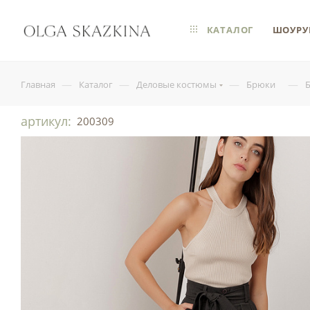
КАТАЛОГ
ШОУРУ
—
—
—
—
Главная
Каталог
Деловые костюмы
Брюки
артикул:
200309