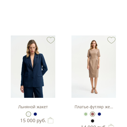
тюм-двойка с баской.
Льняной жакет
Платье-футляр женское
15 000
руб.