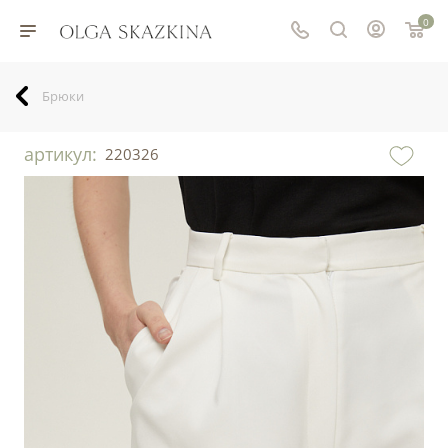
0
Брюки
артикул:
220326