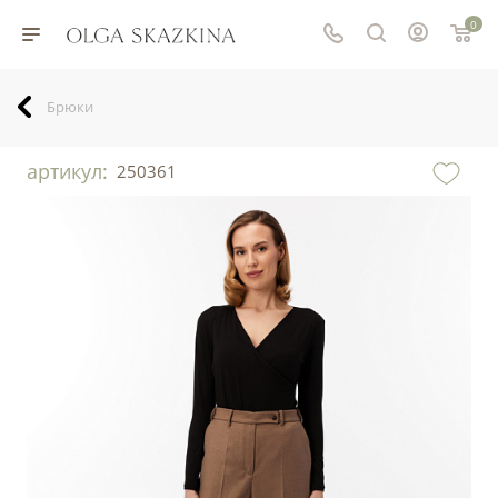
0
Брюки
артикул:
250361