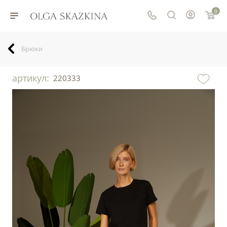
0
Брюки
артикул:
220333