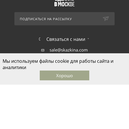
ПОДПИСАТЬСЯ НА РАССЫЛКУ
Связаться с нами
sale@skazkina.com
Мы используем файлы cookie для работы сайта и
1-й Монетчиковский переулок д.8
аналитики
Хорошо
Главная
Каталог
Корзина
Избранные
Кабинет
© ООО "Дом моды Ольги Сказкиной", 2026
Быстро с 1С-Битрикс