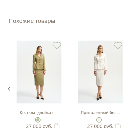
Похожие товары
Костюм -двойка с баской в цвете фисташка
Приталенный белый кос
27 000
руб.
27 000
руб.