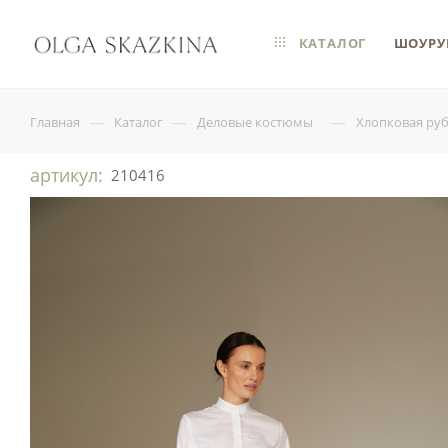
КАТАЛОГ
ШОУРУ
—
—
—
Главная
Каталог
Деловые костюмы
Хлопковая ру
артикул:
210416