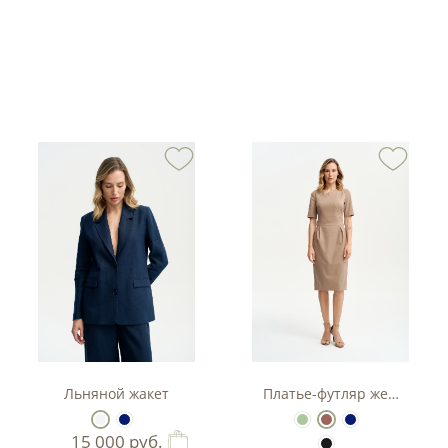
тюм-двойка с баской.
Льняной жакет
Платье-футляр женское
15 000
руб.