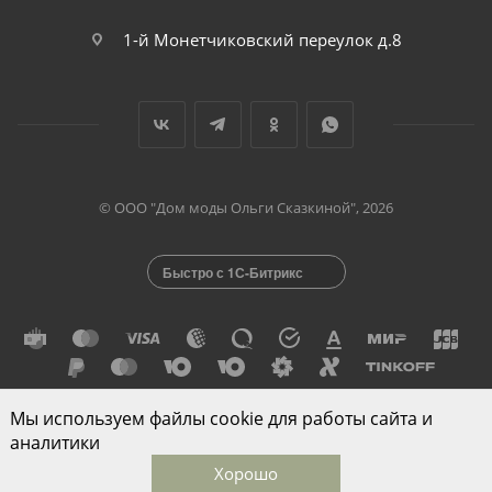
1-й Монетчиковский переулок д.8
© ООО "Дом моды Ольги Сказкиной", 2026
Быстро с 1С-Битрикс
Мы используем файлы cookie для работы сайта и
Разработано в
аналитики
Хорошо
Главная
Каталог
Корзина
Избранные
Кабинет