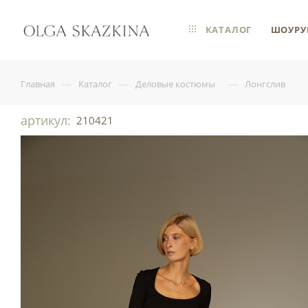
КАТАЛОГ
ШОУРУ
—
—
—
Главная
Каталог
Деловые костюмы
Лонгслив
артикул:
210421