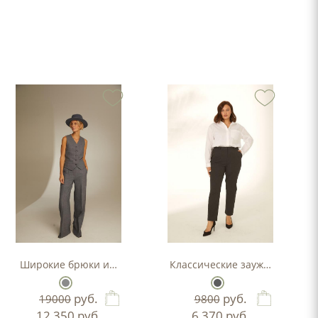
Широкие брюки из 100% шерсти
Классические зауженные бр
руб.
руб.
19000
9800
12 350
руб.
6 370
руб.