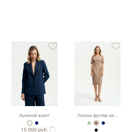
тюм-двойка с баской.
Льняной жакет
Платье-футляр женское
15 000
руб.