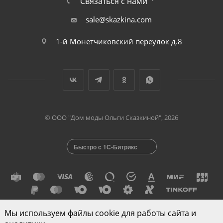
Связаться с нами
sale@skazkina.com
1-й Монетчиковский переулок д.8
© ООО "Дом моды Ольги Сказкиной", 2026
Быстро с 1С-Битрикс
Мы используем файлы cookie для работы сайта и
Разработано в