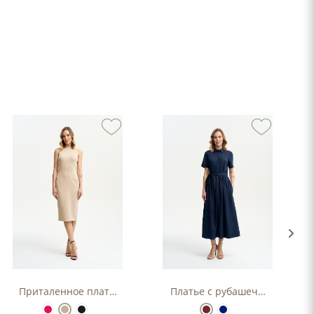
Приталенное платье-футляр
Платье с рубашечным верхо