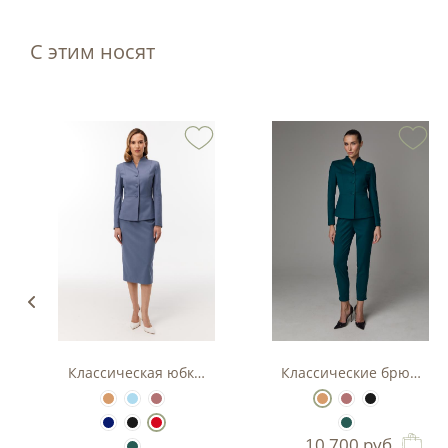
С этим носят
нные брюки
Классическая юбка - карандаш
Классические брюки с 
10 700
руб.