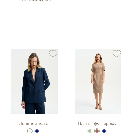
тюм-двойка с баской.
Льняной жакет
Платье-футляр женское