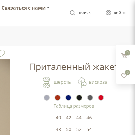
Связаться с нами
ПОИСК
ВОЙТИ
0
Приталенный жакет
0
шерсть
вискоза
Таблица размеров
40
42
44
46
48
50
52
54