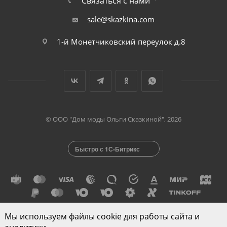
Связаться с нами
sale@skazkina.com
1-й Монетчиковский переулок д.8
© ООО "Дом моды Ольги Сказкиной", 2026
Быстро с 1С-Битрикс
Мы используем файлы cookie для работы сайта и
Разработано в