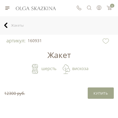
0
Жакеты
артикул:
160931
Жакет
шерсть
вискоза
12300 руб.
КУПИТЬ