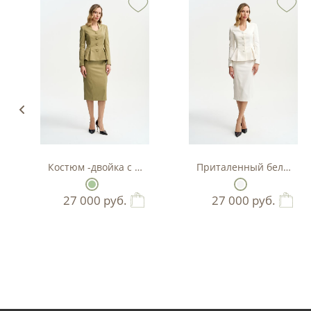
Костюм -двойка с баской в цвете фисташка
Приталенный белый кос
27 000
руб.
27 000
руб.