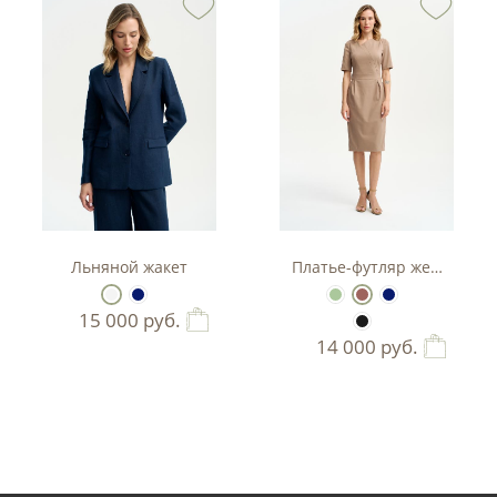
тюм-двойка с баской.
Льняной жакет
Платье-футляр женское
15 000
руб.
14 000
руб.