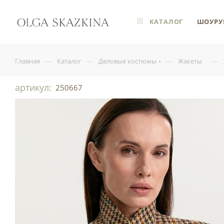
КАТАЛОГ
ШОУРУ
—
—
—
—
Главная
Каталог
Деловые костюмы
Жакеты
артикул:
250667