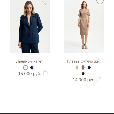
тюм-двойка с баской.
Льняной жакет
Платье-футляр женское
15 000
руб.
14 000
руб.