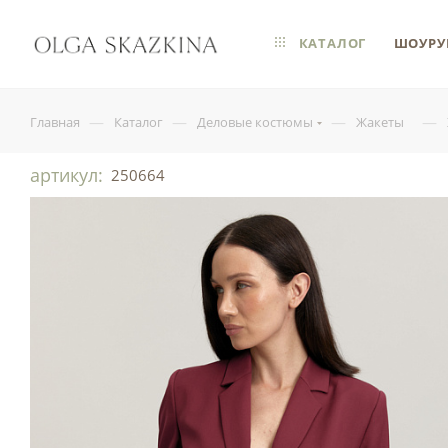
КАТАЛОГ
ШОУРУ
—
—
—
—
Главная
Каталог
Деловые костюмы
Жакеты
артикул:
250664