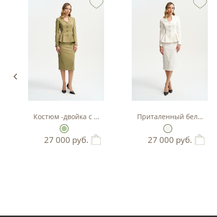
Костюм -двойка с баской в цвете фисташка
Приталенный белый кос
27 000
руб.
27 000
руб.