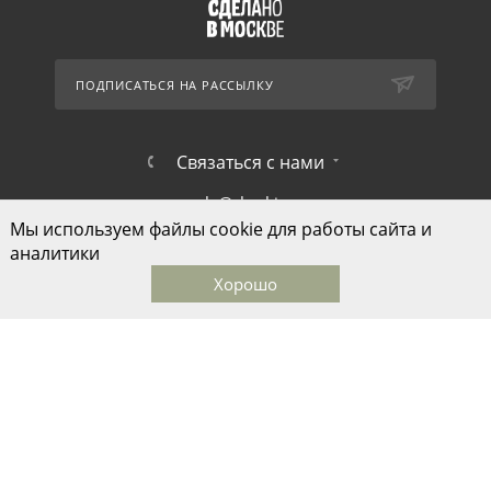
ПОДПИСАТЬСЯ НА РАССЫЛКУ
Связаться с нами
sale@skazkina.com
Мы используем файлы cookie для работы сайта и
1-й Монетчиковский переулок д.8
аналитики
Хорошо
Главная
Каталог
Корзина
Избранные
Кабинет
© ООО "Дом моды Ольги Сказкиной", 2026
Быстро с 1С-Битрикс