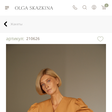
0
Жакеты
артикул:
210626