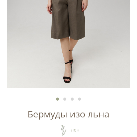
Бермуды изо льна
лен