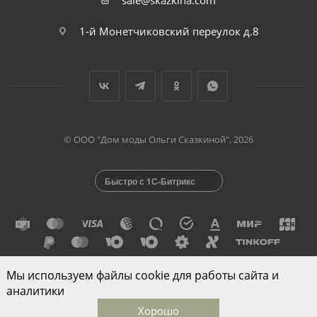
sale@skazkina.com
1-й Монетчиковский переулок д.8
© ООО "Дом моды Ольги Сказкиной", 2026
Быстро с 1С-Битрикс
Мы используем файлы cookie для работы сайта и
Разработано в
аналитики
Хорошо