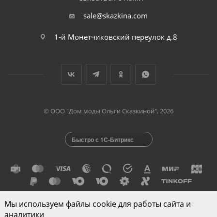
sale@skazkina.com
1-й Монетчиковский переулок д.8
© ООО "Дом моды Ольги Сказкиной", 2026
Быстро с 1С-Битрикс
Мы используем файлы cookie для работы сайта и
Разработано в
аналитики