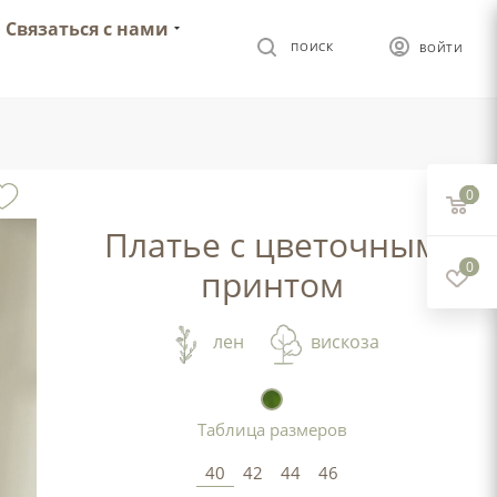
Связаться с нами
ПОИСК
ВОЙТИ
0
Платье с цветочным
0
принтом
лен
вискоза
Таблица размеров
40
42
44
46