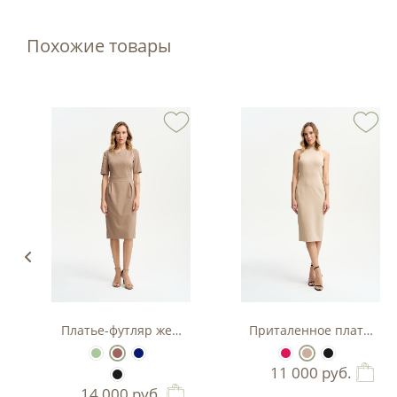
Похожие товары
з вискозы
Платье-футляр женское
Приталенное платье-фу
11 000
руб.
14 000
руб.