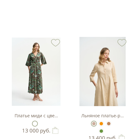
тляр
Платье миди с цветочным принтом
Льняное платье-рубашка А
13 000
руб.
13 400
руб.