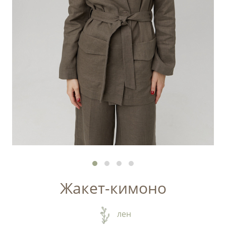
Жакет-кимоно
лен