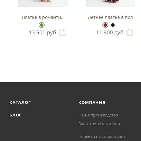
тье
Платье в романтичном стиле
Летнее платье в пол
13 500
руб.
11 900
руб.
КАТАЛОГ
КОМПАНИЯ
БЛОГ
Наше производство
Благотворительность
Перейти на старый сайт