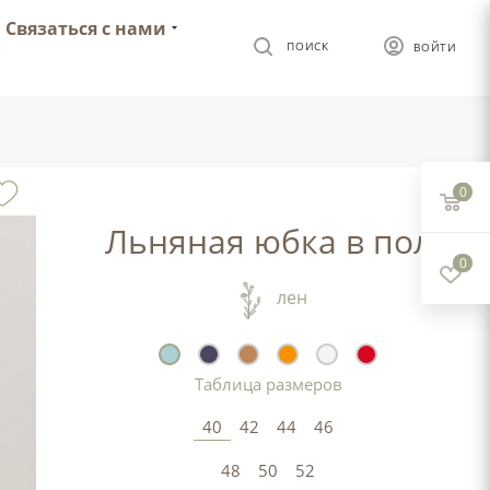
Связаться с нами
ПОИСК
ВОЙТИ
0
Льняная юбка в пол
0
лен
Таблица размеров
40
42
44
46
48
50
52