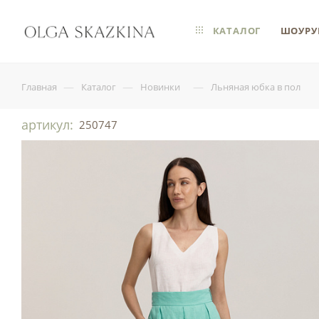
КАТАЛОГ
ШОУРУ
—
—
—
Главная
Каталог
Новинки
Льняная юбка в пол
артикул:
250747