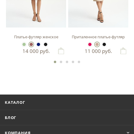
зы
Платье-футляр женское
Приталенное платье-футляр
14 000
руб.
11 000
руб.
КАТАЛОГ
БЛОГ
КОМПАНИЯ