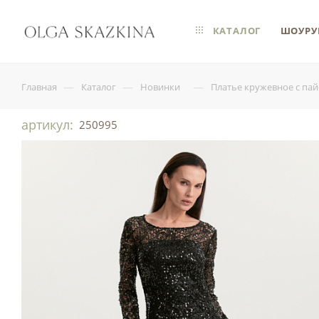
КАТАЛОГ
ШОУРУ
—
—
—
Главная
Каталог
Новинки
Платье кружевное с па
артикул:
250995