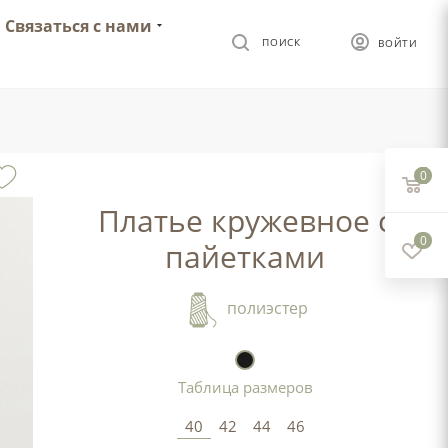
Связаться с нами
ПОИСК
ВОЙТИ
0
Платье кружевное с
0
пайетками
полиэстер
Таблица размеров
40
42
44
46