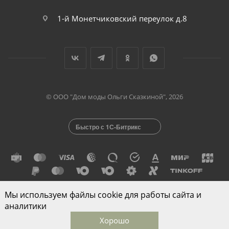
1-й Монетчиковский переулок д.8
© ООО "Дом моды Ольги Сказкиной", 2026
Быстро с 1С-Битрикс
Мы используем файлы cookie для работы сайта и
Разработано в
аналитики
Хорошо
Главная
Каталог
Корзина
Избранные
Кабинет