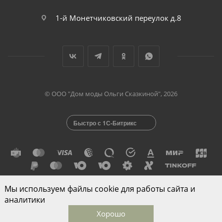
1-й Монетчиковский переулок д.8
© ООО "Дом моды Ольги Сказкиной", 2026
Быстро с 1С-Битрикс
Мы используем файлы cookie для работы сайта и
Разработано в
аналитики
Хорошо
Главная
Каталог
Корзина
Избранные
Кабинет