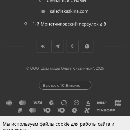
Связаться с нами
sale@skazkina.com
1-й Монетчиковский переулок д.8
© ООО "Дом моды Ольги Сказкиной", 2026
Быстро с 1С-Битрикс
Мы используем файлы cookie для работы сайта и
Разработано в