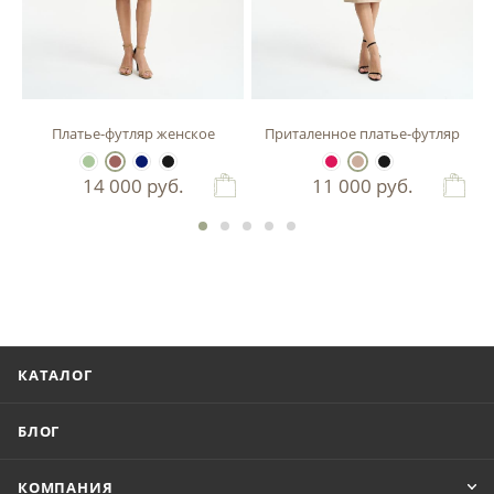
зы
Платье-футляр женское
Приталенное платье-футляр
14 000
руб.
11 000
руб.
КАТАЛОГ
БЛОГ
КОМПАНИЯ