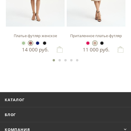
зы
Платье-футляр женское
Приталенное платье-футляр
14 000
руб.
11 000
руб.
КАТАЛОГ
БЛОГ
КОМПАНИЯ