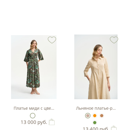
тляр
Платье миди с цветочным принтом
Льняное платье-рубашка А
13 000
руб.
13 400
руб.