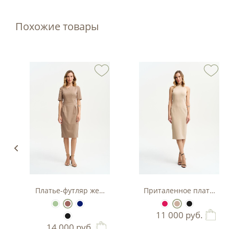
Похожие товары
з вискозы
Платье-футляр женское
Приталенное платье-фу
11 000
руб.
14 000
руб.