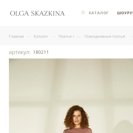
КАТАЛОГ
ШОУРУ
—
—
—
Главная
Каталог
Платья
Повседневные платья
артикул:
180211