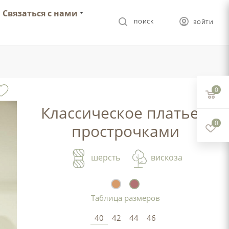
Связаться с нами
ПОИСК
ВОЙТИ
0
Классическое платье с
0
прострочками
шерсть
вискоза
Таблица размеров
40
42
44
46