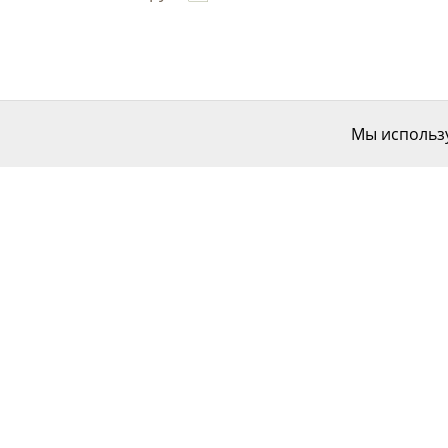
Мы использу
КАТАЛОГ
КОМПАНИЯ
БЛОГ
Наше производство
Благотворительность
Перейти на старый сайт