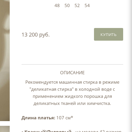
48
50
52
54
13 200 руб.
КУПИТЬ
ОПИСАНИЕ
Рекомендуется машинная стирка в режиме
"деликатная стирка" в холодной воде с
применением жидкого порошка для
деликатных тканей или химчистка.
Длина платья:
107 см*
•
Красный\Пудровый
- на модели 42 размер