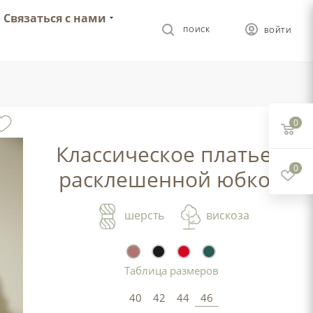
Связаться с нами
ПОИСК
ВОЙТИ
0
Классическое платье с
0
расклешенной юбкой
шерсть
вискоза
Таблица размеров
40
42
44
46