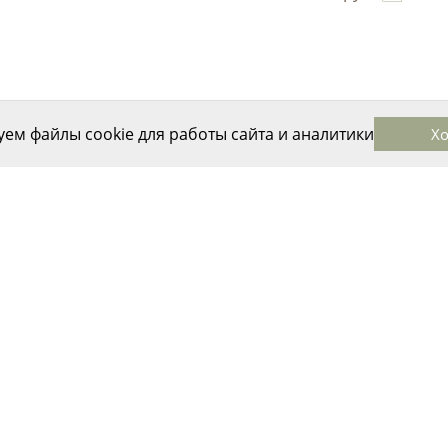
ем файлы cookie для работы сайта и аналитики
Х
ВАЖНАЯ ИНФОРМАЦИЯ
Оплата и доставка
Обмен и возврат
Публичная оферта
Согласие на обработку персональных
данных
Правила работы интернет-магазина
Политика использования cookie-
файлов