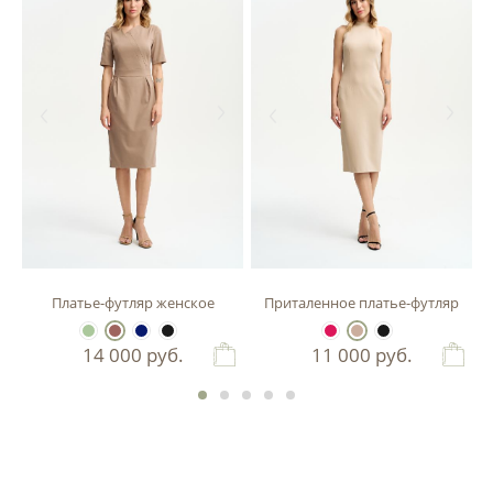
зы
Платье-футляр женское
Приталенное платье-футляр
14 000
руб.
11 000
руб.