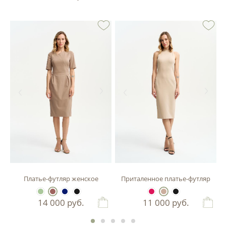
зы
Платье-футляр женское
Приталенное платье-футляр
14 000
руб.
11 000
руб.