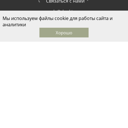
Связаться с нами
sale@skazkina.com
Мы используем файлы cookie для работы сайта и
1-й Монетчиковский переулок д.8
аналитики
Хорошо
Главная
Каталог
Корзина
Избранные
Кабинет
© ООО "Дом моды Ольги Сказкиной", 2026
Быстро с 1С-Битрикс
Разработано в