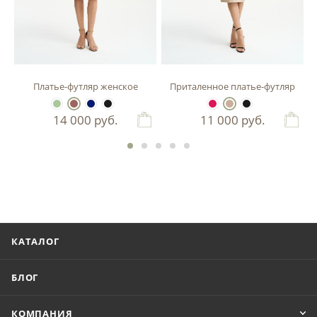
зы
Платье-футляр женское
Приталенное платье-футляр
14 000
руб.
11 000
руб.
КАТАЛОГ
БЛОГ
КОМПАНИЯ