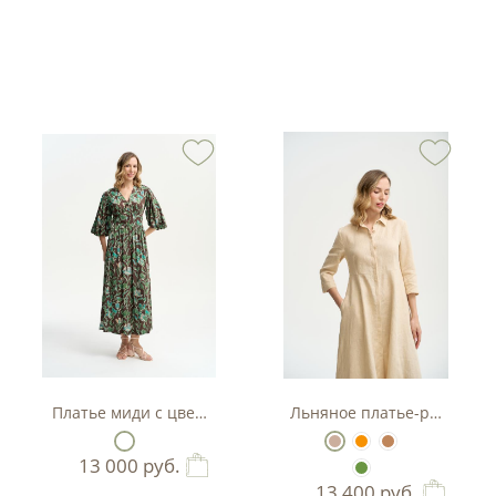
тляр
Платье миди с цветочным принтом
Льняное платье-рубашка А
13 000
руб.
13 400
руб.