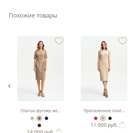
Похожие товары
з вискозы
Платье-футляр женское
Приталенное платье-фу
11 000
руб.
14 000
руб.