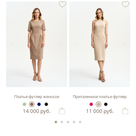
зы
Платье-футляр женское
Приталенное платье-футляр
14 000
руб.
11 000
руб.