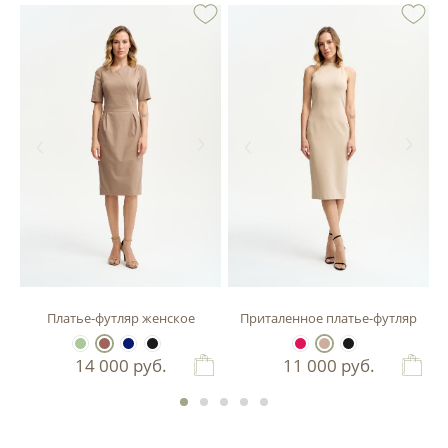
зы
Платье-футляр женское
Приталенное платье-футляр
14 000
руб.
11 000
руб.