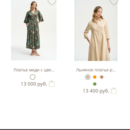
тляр
Платье миди с цветочным принтом
Льняное платье-рубашка А
13 000
руб.
13 400
руб.