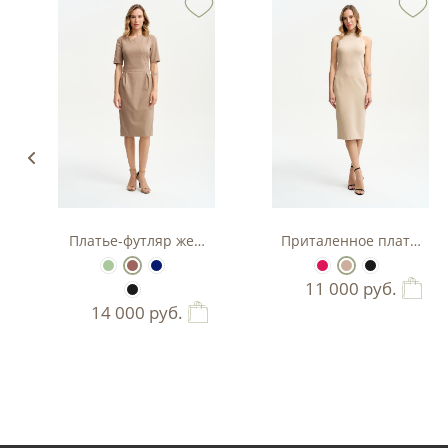
з вискозы
Платье-футляр женское
Приталенное платье-фу
11 000
руб.
14 000
руб.