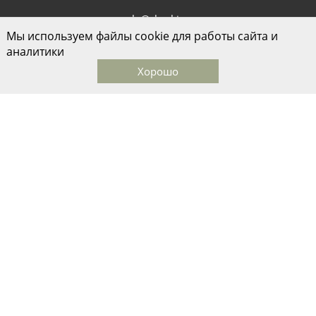
sale@skazkina.com
Мы используем файлы cookie для работы сайта и
1-й Монетчиковский переулок д.8
аналитики
Хорошо
Главная
Каталог
Корзина
Избранные
Кабинет
© ООО "Дом моды Ольги Сказкиной", 2026
Быстро с 1С-Битрикс
Разработано в