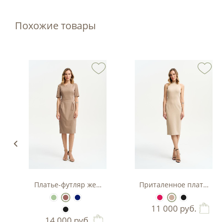
Похожие товары
з вискозы
Платье-футляр женское
Приталенное платье-фу
11 000
руб.
14 000
руб.