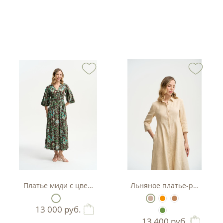
тляр
Платье миди с цветочным принтом
Льняное платье-рубашка А
13 000
руб.
13 400
руб.