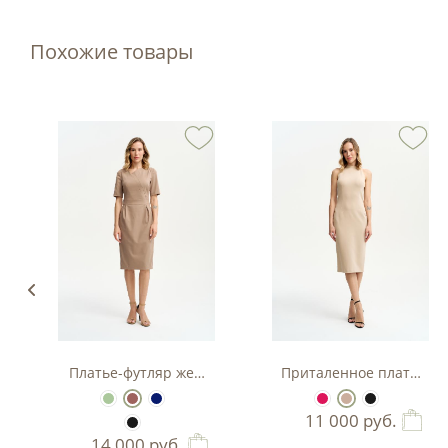
Похожие товары
з вискозы
Платье-футляр женское
Приталенное платье-фу
11 000
руб.
14 000
руб.