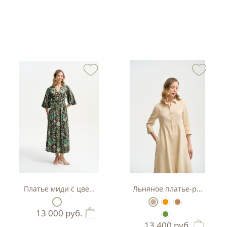
тляр
Платье миди с цветочным принтом
Льняное платье-рубашка А
13 000
руб.
13 400
руб.