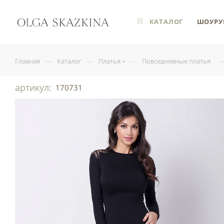
КАТАЛОГ
ШОУРУ
—
—
—
Главная
Каталог
Платья
Повседневные платья
артикул:
170731