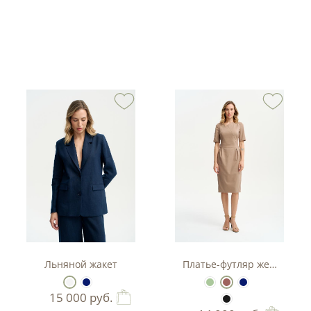
тюм-двойка с баской.
Льняной жакет
Платье-футляр женское
15 000
руб.