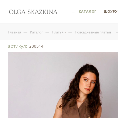
КАТАЛОГ
ШОУРУ
—
—
—
Главная
Каталог
Платья
Повседневные платья
артикул:
200514