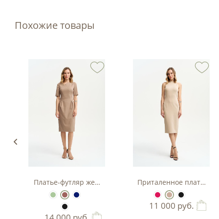
Похожие товары
з вискозы
Платье-футляр женское
Приталенное платье-фу
11 000
руб.
14 000
руб.