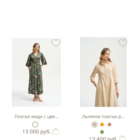
тляр
Платье миди с цветочным принтом
Льняное платье-рубашка А
13 000
руб.
13 400
руб.