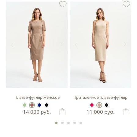
зы
Платье-футляр женское
Приталенное платье-футляр
14 000
руб.
11 000
руб.