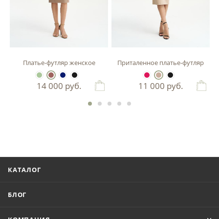
зы
Платье-футляр женское
Приталенное платье-футляр
14 000
руб.
11 000
руб.
КАТАЛОГ
БЛОГ