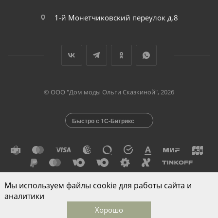
1-й Монетчиковский переулок д.8
© ООО "Дом моды Ольги Сказкиной", 2026
Быстро с 1С-Битрикс
Мы используем файлы cookie для работы сайта и
Разработано в
аналитики
Хорошо
Главная
Каталог
Корзина
Избранные
Кабинет