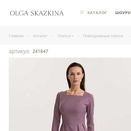
КАТАЛОГ
ШОУРУ
—
—
—
Главная
Каталог
Платья
Повседневные платья
артикул:
241847