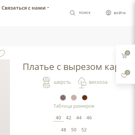
Связаться с нами
ПОИСК
ВОЙТИ
0
Платье с вырезом каре
0
шерсть
вискоза
Таблица размеров
40
42
44
46
48
50
52