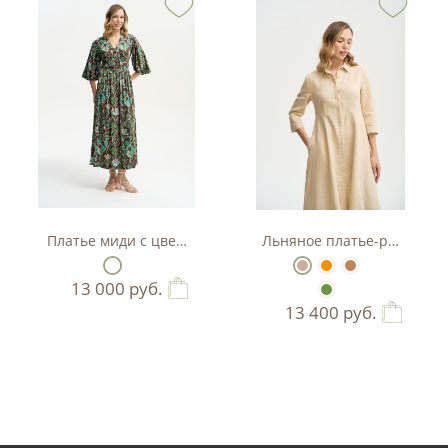
тляр
Платье миди с цветочным принтом
Льняное платье-рубашка А
13 000
руб.
13 400
руб.