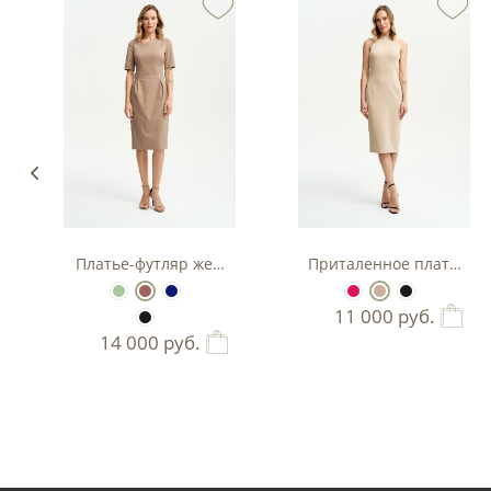
з вискозы
Платье-футляр женское
Приталенное платье-фу
11 000
руб.
14 000
руб.