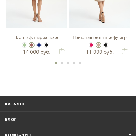
зы
Платье-футляр женское
Приталенное платье-футляр
14 000
руб.
11 000
руб.
КАТАЛОГ
БЛОГ
КОМПАНИЯ